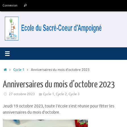
Passer
Recherche
Connexion
Rechercher
au
pour
contenu
:
Accueil
Cycle 1
Anniversaires du mois d’octobre 2023
Anniversaires du mois d’octobre 2023
27 octobre 2023
Cycle 1
,
Cycle 2
,
Cycle 3
Jeudi 19 octobre 2023, toute l’école s’est réunie pour fêter les
anniversaires du mois d’octobre.