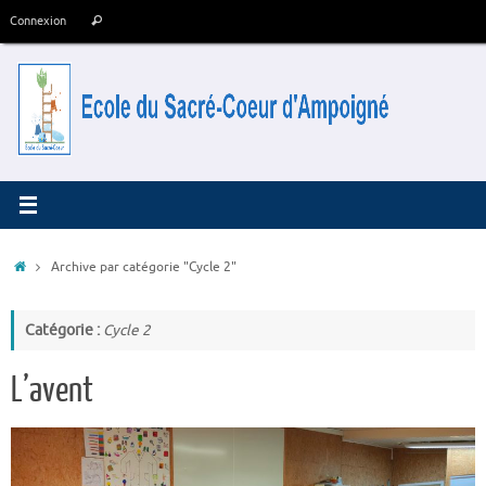
Passer
Recherche
Connexion
Rechercher
au
pour
contenu
:
Accueil
Archive par catégorie "Cycle 2"
Catégorie :
Cycle 2
L’avent