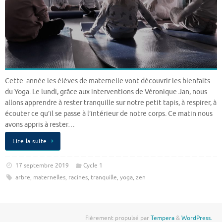
Cette année les élèves de maternelle vont découvrir les bienfaits
du Yoga. Le lundi, grâce aux interventions de Véronique Jan, nous
allons apprendre à rester tranquille sur notre petit tapis, à respirer, à
écouter ce qu’il se passe à l’intérieur de notre corps. Ce matin nous
avons appris à rester…
Lire la suite
17 septembre 2019
Cycle 1
arbre
,
maternelles
,
racines
,
tranquille
,
yoga
,
zen
Fièrement propulsé par
Tempera
&
WordPress.