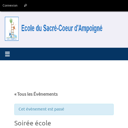
Passer
Recherche
Connexion
Rechercher
au
pour
contenu
:
« Tous les Évènements
Cet évènement est passé
Soirée école