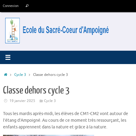
Passer
Recherche
Connexion
Rechercher
au
pour
contenu
:
Accueil
Cycle 3
Classe dehors cycle 3
Classe dehors cycle 3
19 janvier 2025
Cycle 3
Tous les mardis après-midi, les élèves de CM1-CM2 vont autour de
l’étang d’Ampoigné. Au cours de ce moment très ressourçant, les
enfants apprennent dans la nature et grâce à la nature.