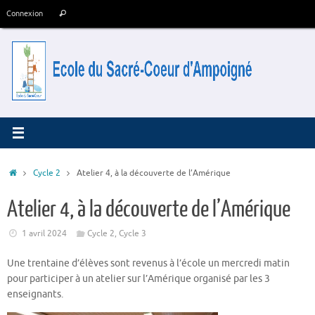
Passer
Recherche
Connexion
Rechercher
au
pour
contenu
:
Accueil
Cycle 2
Atelier 4, à la découverte de l’Amérique
Atelier 4, à la découverte de l’Amérique
1 avril 2024
Cycle 2
,
Cycle 3
Une trentaine d’élèves sont revenus à l’école un mercredi matin
pour participer à un atelier sur l’Amérique organisé par les 3
enseignants.