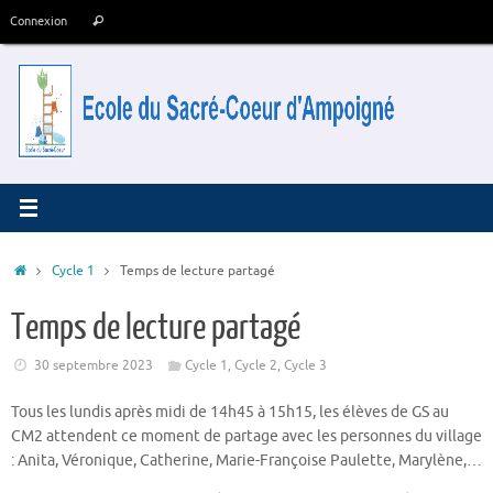
Passer
Recherche
Connexion
Rechercher
au
pour
contenu
:
Accueil
Cycle 1
Temps de lecture partagé
Temps de lecture partagé
30 septembre 2023
Cycle 1
,
Cycle 2
,
Cycle 3
Tous les lundis après midi de 14h45 à 15h15, les élèves de GS au
CM2 attendent ce moment de partage avec les personnes du village
: Anita, Véronique, Catherine, Marie-Françoise Paulette, Marylène,…