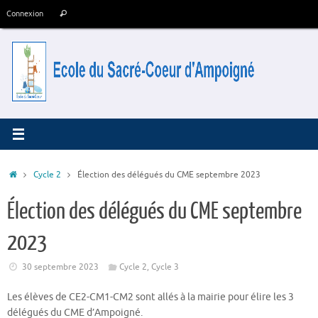
Passer
Recherche
Connexion
Rechercher
au
pour
contenu
:
Accueil
Cycle 2
Élection des délégués du CME septembre 2023
Élection des délégués du CME septembre
2023
30 septembre 2023
Cycle 2
,
Cycle 3
Les élèves de CE2-CM1-CM2 sont allés à la mairie pour élire les 3
délégués du CME d’Ampoigné.