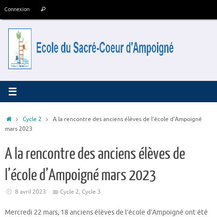
Passer
Recherche
Connexion
Rechercher
au
pour
contenu
:
Accueil
Cycle 2
A la rencontre des anciens élèves de l’école d’Ampoigné
mars 2023
A la rencontre des anciens élèves de
l’école d’Ampoigné mars 2023
8 avril 2023
Cycle 2
,
Cycle 3
Mercredi 22 mars, 18 anciens élèves de l’école d’Ampoigné ont été