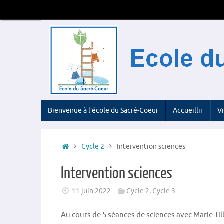
Passer
au
contenu
Passer
Bienvenue à l’école du Sacré-Coeur
Accueillir
V
au
contenu
Accueil
Cycle 2
Intervention sciences
Intervention sciences
11 juin 2022
Cycle 2
,
Cycle 3
Au cours de 5 séances de sciences avec Marie Till