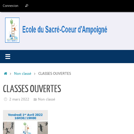
Passer
Recherche
Connexion
Rechercher
au
pour
contenu
:
Accueil
Non classé
CLASSES OUVERTES
CLASSES OUVERTES
2 mars 2022
Non classé