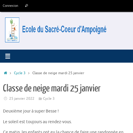
Passer
Recherche
Connexion
Rechercher
au
pour
contenu
:
Accueil
Cycle 3
Classe de neige mardi 25 janvier
Classe de neige mardi 25 janvier
25 janvier 2022
Cycle 3
Deuxième jour à super Besse !
Le soleil est toujours au rendez-vous.
Ce matin, les enfants ont eu la chance de faire une randonnée en