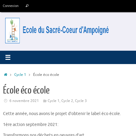
Passer
Recherche
Connexion
Rechercher
au
pour
contenu
:
Accueil
Cycle 1
École éco école
École éco école
6 novembre 2021
Cycle 1
,
Cycle 2
,
Cycle 3
Cette année, nous avons le projet d’obtenir le label éco école.
1ère action septembre 2021:
Transformons nos déchets en oeuvres d’art