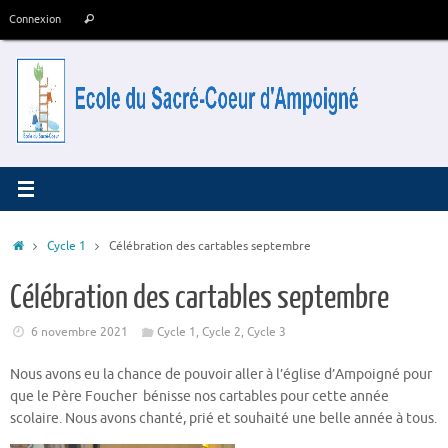
Passer
Recherche
Connexion
Rechercher
au
pour
contenu
:
Accueil
Cycle 1
Célébration des cartables septembre
Célébration des cartables septembre
6 novembre 2021
Cycle 1
,
Cycle 2
,
Cycle 3
Nous avons eu la chance de pouvoir aller à l’église d’Ampoigné pour
que le Père Foucher bénisse nos cartables pour cette année
scolaire. Nous avons chanté, prié et souhaité une belle année à tous.