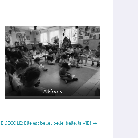
All-focus
 L’ECOLE: Elle est belle , belle, belle, la VIE!