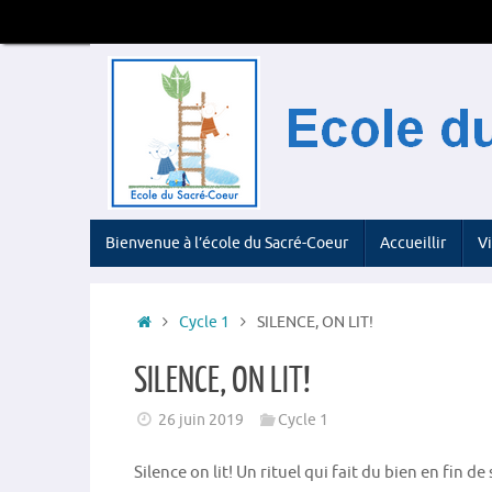
Passer
au
contenu
Passer
Bienvenue à l’école du Sacré-Coeur
Accueillir
V
au
contenu
Accueil
Cycle 1
SILENCE, ON LIT!
SILENCE, ON LIT!
26 juin 2019
Cycle 1
Silence on lit! Un rituel qui fait du bien en fin d