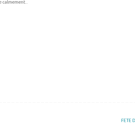
ée calmement..
FETE DE