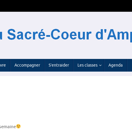
ivre
Accompagner
S’entraider
Les classes
Agenda
e semaine