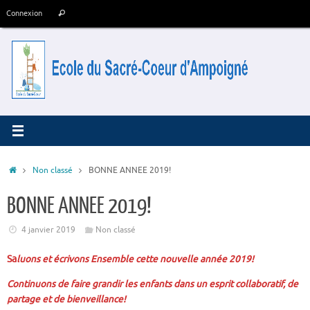
Passer
Recherche
Connexion
Rechercher
au
pour
contenu
:
Accueil
Non classé
BONNE ANNEE 2019!
BONNE ANNEE 2019!
4 janvier 2019
Non classé
Sa
luons et écrivons Ensemble cette nouvelle année 2019!
Continuons de faire grandir les enfants dans un esprit collaboratif, de
partage et de bienveillance!