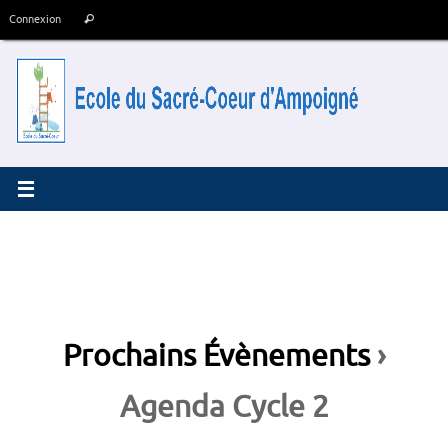
Passer
Recherche
Connexion
Rechercher
au
pour
contenu
:
Prochains Évènements
›
Agenda Cycle 2