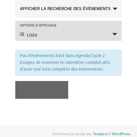
Recherche
AFFICHER LA RECHERCHE DES ÉVÈNEMENTS
et
OPTIONS D’AFFICHAGE
Navigation
navigation
Liste
de
de
vues
Pas d’évènements listé dans Agenda Cycle 2.
Essayez de visionner le calendrier complet afin
vues
évènement
d’avoir une liste complète des évènements.
Évènements
«
Évènements
précédents
Fièrement propulsé par
Tempera
&
WordPress.